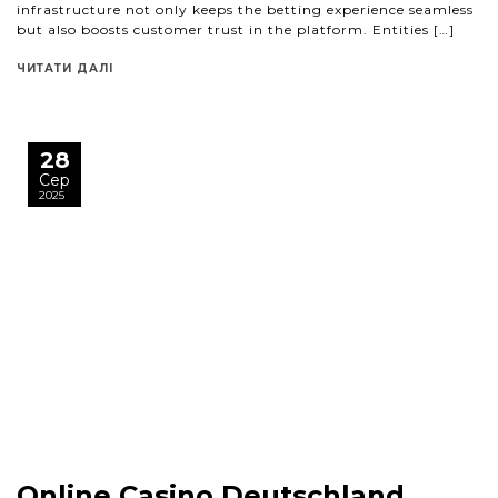
infrastructure not only keeps the betting experience seamless
but also boosts customer trust in the platform. Entities […]
ЧИТАТИ ДАЛІ
28
Сер
2025
Online Casino Deutschland