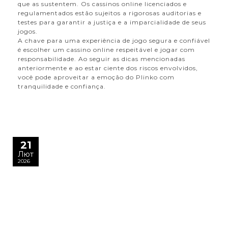
que as sustentem. Os cassinos online licenciados e
regulamentados estão sujeitos a rigorosas auditorias e
testes para garantir a justiça e a imparcialidade de seus
jogos.
A chave para uma experiência de jogo segura e confiável
é escolher um cassino online respeitável e jogar com
responsabilidade. Ao seguir as dicas mencionadas
anteriormente e ao estar ciente dos riscos envolvidos,
você pode aproveitar a emoção do Plinko com
tranquilidade e confiança.
21
Лют
2026