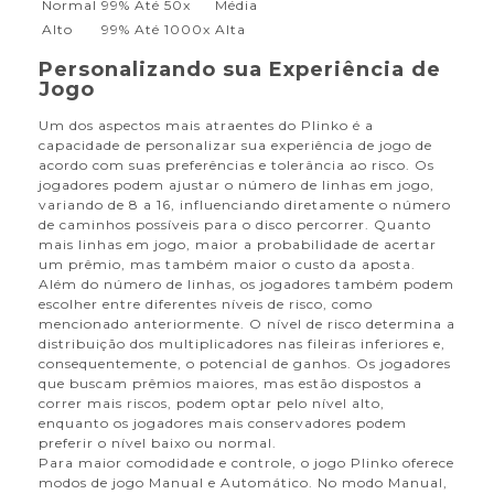
Normal
99%
Até 50x
Média
Alto
99%
Até 1000x
Alta
Personalizando sua Experiência de
Jogo
Um dos aspectos mais atraentes do Plinko é a
capacidade de personalizar sua experiência de jogo de
acordo com suas preferências e tolerância ao risco. Os
jogadores podem ajustar o número de linhas em jogo,
variando de 8 a 16, influenciando diretamente o número
de caminhos possíveis para o disco percorrer. Quanto
mais linhas em jogo, maior a probabilidade de acertar
um prêmio, mas também maior o custo da aposta.
Além do número de linhas, os jogadores também podem
escolher entre diferentes níveis de risco, como
mencionado anteriormente. O nível de risco determina a
distribuição dos multiplicadores nas fileiras inferiores e,
consequentemente, o potencial de ganhos. Os jogadores
que buscam prêmios maiores, mas estão dispostos a
correr mais riscos, podem optar pelo nível alto,
enquanto os jogadores mais conservadores podem
preferir o nível baixo ou normal.
Para maior comodidade e controle, o jogo Plinko oferece
modos de jogo Manual e Automático. No modo Manual,