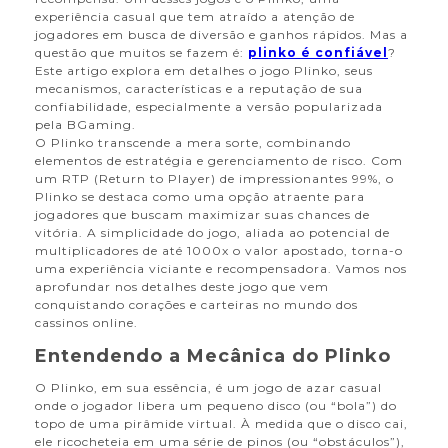
experiência casual que tem atraído a atenção de
jogadores em busca de diversão e ganhos rápidos. Mas a
questão que muitos se fazem é:
plinko é confiável
?
Este artigo explora em detalhes o jogo Plinko, seus
mecanismos, características e a reputação de sua
confiabilidade, especialmente a versão popularizada
pela BGaming.
O Plinko transcende a mera sorte, combinando
elementos de estratégia e gerenciamento de risco. Com
um RTP (Return to Player) de impressionantes 99%, o
Plinko se destaca como uma opção atraente para
jogadores que buscam maximizar suas chances de
vitória. A simplicidade do jogo, aliada ao potencial de
multiplicadores de até 1000x o valor apostado, torna-o
uma experiência viciante e recompensadora. Vamos nos
aprofundar nos detalhes deste jogo que vem
conquistando corações e carteiras no mundo dos
cassinos online.
Entendendo a Mecânica do Plinko
O Plinko, em sua essência, é um jogo de azar casual
onde o jogador libera um pequeno disco (ou “bola”) do
topo de uma pirâmide virtual. À medida que o disco cai,
ele ricocheteia em uma série de pinos (ou “obstáculos”),