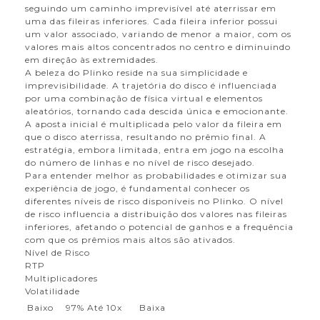
seguindo um caminho imprevisível até aterrissar em
uma das fileiras inferiores. Cada fileira inferior possui
um valor associado, variando de menor a maior, com os
valores mais altos concentrados no centro e diminuindo
em direção às extremidades.
A beleza do Plinko reside na sua simplicidade e
imprevisibilidade. A trajetória do disco é influenciada
por uma combinação de física virtual e elementos
aleatórios, tornando cada descida única e emocionante.
A aposta inicial é multiplicada pelo valor da fileira em
que o disco aterrissa, resultando no prêmio final. A
estratégia, embora limitada, entra em jogo na escolha
do número de linhas e no nível de risco desejado.
Para entender melhor as probabilidades e otimizar sua
experiência de jogo, é fundamental conhecer os
diferentes níveis de risco disponíveis no Plinko. O nível
de risco influencia a distribuição dos valores nas fileiras
inferiores, afetando o potencial de ganhos e a frequência
com que os prêmios mais altos são ativados.
Nível de Risco
RTP
Multiplicadores
Volatilidade
Baixo
97%
Até 10x
Baixa