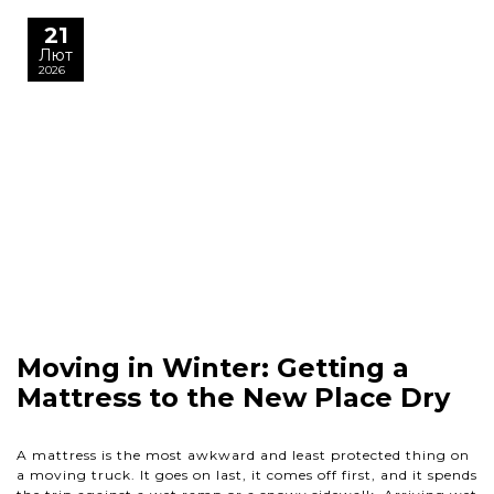
21
Лют
2026
Moving in Winter: Getting a
Mattress to the New Place Dry
A mattress is the most awkward and least protected thing on
a moving truck. It goes on last, it comes off first, and it spends