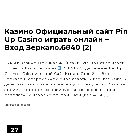
Казино Официальный сайт Pin
Up Casino играть онлайн –
Вход Зеркало.6840 (2)
Пин Ап Казино Официальный сайт | Pin Up Casino играть
онлайн – Вход, Зеркало
ИГРАТЬ Содержимое Pin Up
Casino – Официальный Сайт Играть Онлайн – Вход,
Зеркало В современном мире азартных игр, где каждый
день становится все более популярным, pin up Casino –
это имя, которое ассоциируется с качественным и
безопасным игровым опытом. Официальный […]
ЧИТАТИ ДАЛІ
27