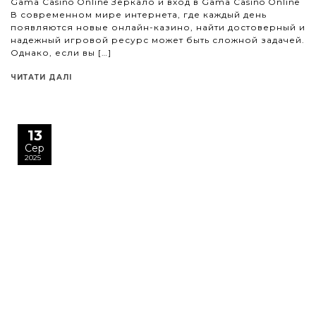
Gama Casino Online Зеркало и вход в Gama Casino Online
В современном мире интернета, где каждый день
появляются новые онлайн-казино, найти достоверный и
надежный игровой ресурс может быть сложной задачей.
Однако, если вы […]
ЧИТАТИ ДАЛІ
13
Сер
2025