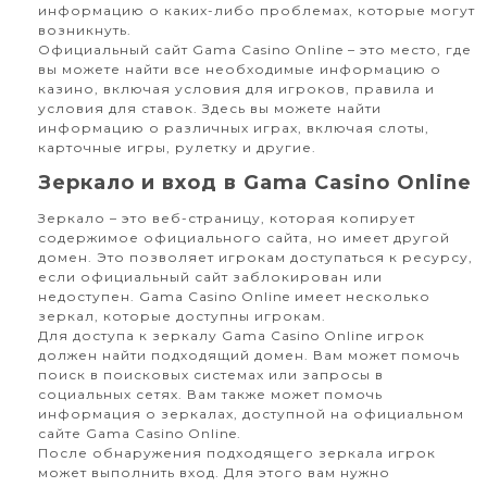
информацию о каких-либо проблемах, которые могут
возникнуть.
Официальный сайт Gama Casino Online – это место, где
вы можете найти все необходимые информацию о
казино, включая условия для игроков, правила и
условия для ставок. Здесь вы можете найти
информацию о различных играх, включая слоты,
карточные игры, рулетку и другие.
Зеркало и вход в Gama Casino Online
Зеркало – это веб-страницу, которая копирует
содержимое официального сайта, но имеет другой
домен. Это позволяет игрокам доступаться к ресурсу,
если официальный сайт заблокирован или
недоступен. Gama Casino Online имеет несколько
зеркал, которые доступны игрокам.
Для доступа к зеркалу Gama Casino Online игрок
должен найти подходящий домен. Вам может помочь
поиск в поисковых системах или запросы в
социальных сетях. Вам также может помочь
информация о зеркалах, доступной на официальном
сайте Gama Casino Online.
После обнаружения подходящего зеркала игрок
может выполнить вход. Для этого вам нужно