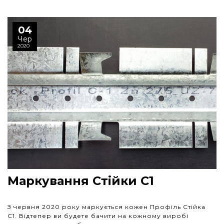
04
Чер
2020
Маркування Стійки С1
З червня 2020 року маркується кожен Профіль Стійка
С1. Відтепер ви будете бачити на кожному виробі