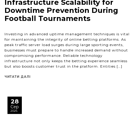
Infrastructure Scalability for
Downtime Prevention During
Football Tournaments
Investing in advanced uptime management techniques is vital
for maintaining the integrity of online betting platforms. As
peak traffic server load surges during large sporting events,
businesses must prepare to handle increased demand without
compromising performance. Reliable technology
infrastructure not only keeps the betting experience seamless
but also boosts customer trust in the platform. Entities […]
ЧИТАТИ ДАЛІ
28
Сер
2025