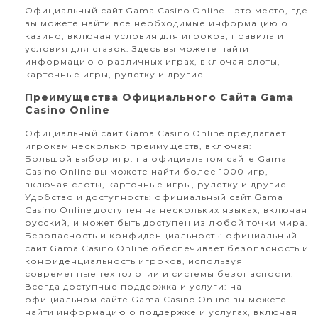
Официальный сайт Gama Casino Online – это место, где
вы можете найти все необходимые информацию о
казино, включая условия для игроков, правила и
условия для ставок. Здесь вы можете найти
информацию о различных играх, включая слоты,
карточные игры, рулетку и другие.
Преимущества Официального Сайта Gama
Casino Online
Официальный сайт Gama Casino Online предлагает
игрокам несколько преимуществ, включая:
Большой выбор игр: на официальном сайте Gama
Casino Online вы можете найти более 1000 игр,
включая слоты, карточные игры, рулетку и другие.
Удобство и доступность: официальный сайт Gama
Casino Online доступен на нескольких языках, включая
русский, и может быть доступен из любой точки мира.
Безопасность и конфиденциальность: официальный
сайт Gama Casino Online обеспечивает безопасность и
конфиденциальность игроков, используя
современные технологии и системы безопасности.
Всегда доступные поддержка и услуги: на
официальном сайте Gama Casino Online вы можете
найти информацию о поддержке и услугах, включая