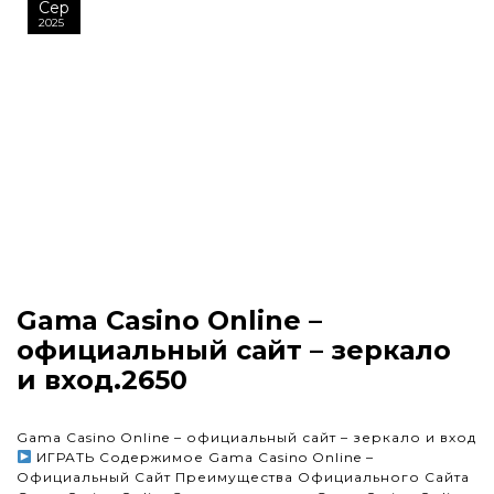
Сер
2025
Gama Casino Online –
официальный сайт – зеркало
и вход.2650
Gama Casino Online – официальный сайт – зеркало и вход
ИГРАТЬ Содержимое Gama Casino Online –
Официальный Сайт Преимущества Официального Сайта