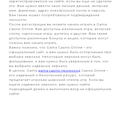
зарегистрироваться на сайте, если вы еще не сделали
это. Вам нужно ввести свои личные данные, включая
имя, фамилию, адрес электронной почты и пароль.
Вам также может потребоваться подтверждение
личности.
После регистрации вы можете начать играть в Gama
Casino Online. Вам доступны различные игры, включая
слоты, карточные игры, рулетку и другие. Вам также
доступны различные бонусы и акции, которые могут
помочь вам начать играть.
Важно помнить, что Gama Casino Online – это
официальный сайт, и вам нужно быть осторожным при
выборе зеркала. Некоторые зеркала могут быть
фальшивыми, и вам нужно быть уверенным в том, что
вы выбрали надежное зеркало.
В целом, Gama
gama casino промокод
Casino Online –
это надежный и безопасный ресурс, который
предлагает игрокам широкий спектр игр. Если вы
ищете надежное зеркало, вам нужно найти
подходящий домен и выполнить вход на официальном
сайте.