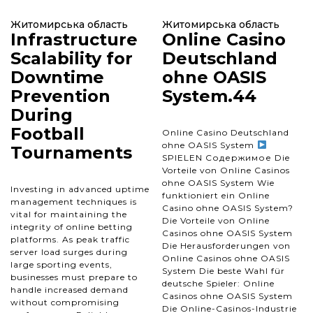
Житомирська область
Житомирська область
Infrastructure
Online Casino
Scalability for
Deutschland
Downtime
ohne OASIS
Prevention
System.44
During
Football
Online Casino Deutschland
ohne OASIS System
Tournaments
SPIELEN Содержимое Die
Vorteile von Online Casinos
ohne OASIS System Wie
Investing in advanced uptime
funktioniert ein Online
management techniques is
Casino ohne OASIS System?
vital for maintaining the
Die Vorteile von Online
integrity of online betting
Casinos ohne OASIS System
platforms. As peak traffic
Die Herausforderungen von
server load surges during
Online Casinos ohne OASIS
large sporting events,
System Die beste Wahl für
businesses must prepare to
deutsche Spieler: Online
handle increased demand
Casinos ohne OASIS System
without compromising
Die Online-Casinos-Industrie