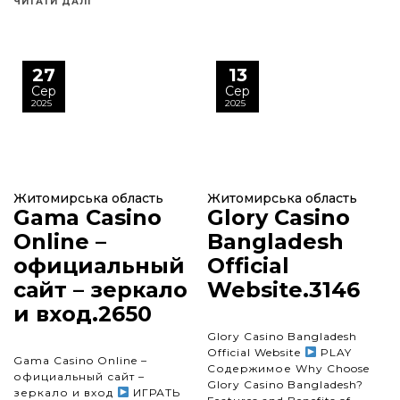
ЧИТАТИ ДАЛІ
27
13
Сер
Сер
2025
2025
Житомирська область
Житомирська область
Gama Casino
Glory Casino
Online –
Bangladesh
официальный
Official
сайт – зеркало
Website.3146
и вход.2650
Glory Casino Bangladesh
Official Website
PLAY
Gama Casino Online –
Содержимое Why Choose
официальный сайт –
Glory Casino Bangladesh?
зеркало и вход
ИГРАТЬ