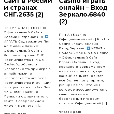
Сайт в России
Casino играть
и странах
онлайн – Вход
СНГ.2635 (2)
Зеркало.6840
(2)
Пин Ап Онлайн Казино
Официальный Сайт в
Пин Ап Казино
России и странах СНГ
Официальный сайт | Pin Up
ИГРАТЬ Содержимое Пин
Casino играть онлайн –
Ап Онлайн Казино:
Вход, Зеркало
ИГРАТЬ
Официальный Сайт в
Содержимое Pin Up Casino
России и странах СНГ
– Официальный Сайт
Преимущества Pin Up
Играть Онлайн – Вход,
Casino Удобство и
Зеркало В современном
Безопасность при игре в
мире азартных игр, где
онлайн-казино
каждый день становится
Безопасность игроков
все более популярным,
Преимущества и функции
pin up Casino – это имя,
официального сайта Пин
которое ассоциируется с
Ап Онлайн Казино
качественным и
Функции официального
безопасным игровым
сайта В современном
опытом. Официальный […]
мире интернета и […]
ЧИТАТИ ДАЛІ