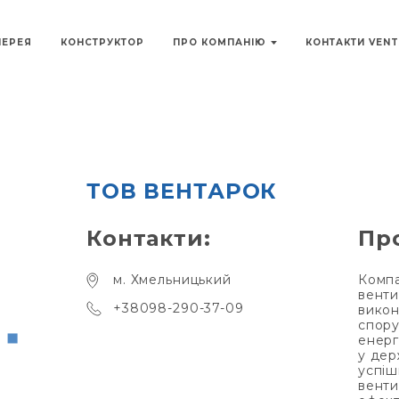
ЛЕРЕЯ
КОНСТРУКТОР
ПРО КОМПАНІЮ
КОНТАКТИ VEN
ТОВ ВЕНТАРОК
Контакти:
Пр
м. Хмельницький
Компа
венти
+38098-290-37-09
викон
спору
енерг
у дер
успіш
венти