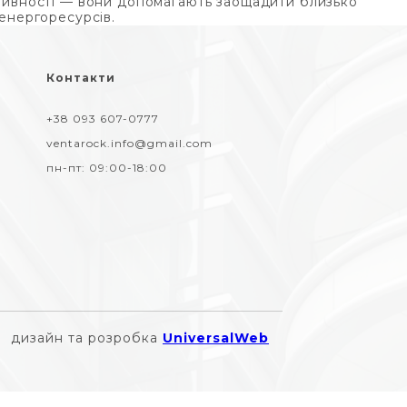
ивності — вони допомагають заощадити близько
енергоресурсів.
Контакти
+38 093 607-0777
ventarock.info@gmail.com
пн-пт:
09:00-18:00
дизайн та розробка
UniversalWeb