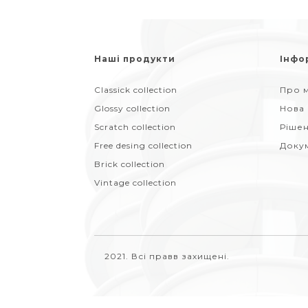
Наші продукти
Інфо
Classick collection
Про м
Glossy collection
Нова
Scratch collection
Ріше
Free desing collection
Доку
Brick collection
Vintage collection
2021. Всі правв захищені.