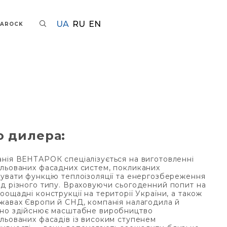
UA
RU
EN
TAROCK
о дилера:
нія ВЕНТАРОК спеціалізується на виготовленні
льованих фасадних систем, покликаних
увати функцію теплоізоляції та енергозбереження
д різного типу. Враховуючи сьогоденний попит на
оощадні конструкції на території України, а також
жавах Європи й СНД, компанія налагодила й
но здійснює масштабне виробництво
льованих фасадів із високим ступенем