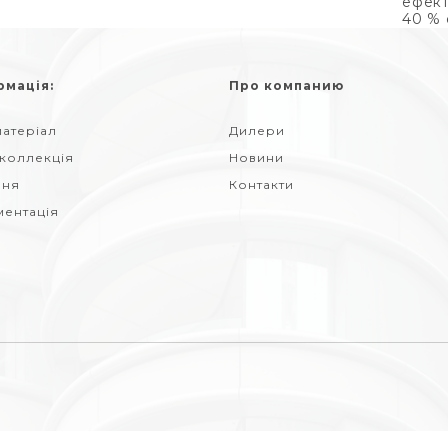
ефект
40 % 
рмація:
Про компанию
атеріал
Дилери
 коллекція
Новини
ння
Контакти
ментація