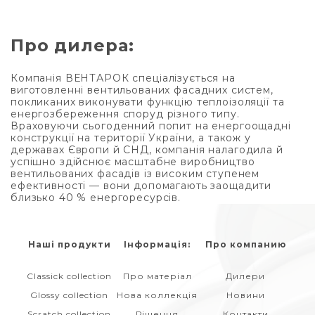
Про дилера:
Компанія ВЕНТАРОК спеціалізується на
виготовленні вентильованих фасадних систем,
покликаних виконувати функцію теплоізоляції та
енергозбереження споруд різного типу.
Враховуючи сьогоденний попит на енергоощадні
конструкції на території України, а також у
державах Європи й СНД, компанія налагодила й
успішно здійснює масштабне виробництво
вентильованих фасадів із високим ступенем
ефективності — вони допомагають заощадити
близько 40 % енергоресурсів.
Наші продукти
Інформація:
Про компанию
Classick collection
Про матеріал
Дилери
Glossy collection
Нова коллекція
Новини
Scratch collection
Рішення
Контакти