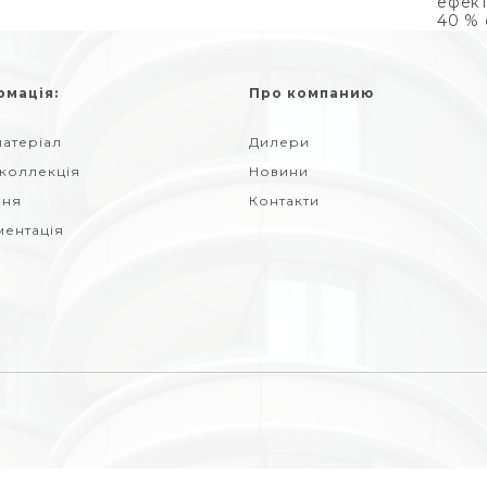
ефект
40 % 
рмація:
Про компанию
атеріал
Дилери
 коллекція
Новини
ння
Контакти
ментація