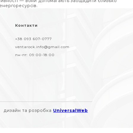
ивності — вони допомагають заощадити близько
енергоресурсів.
Контакти
+38 093 607-0777
ventarock.info@gmail.com
пн-пт:
09:00-18:00
дизайн та розробка
UniversalWeb