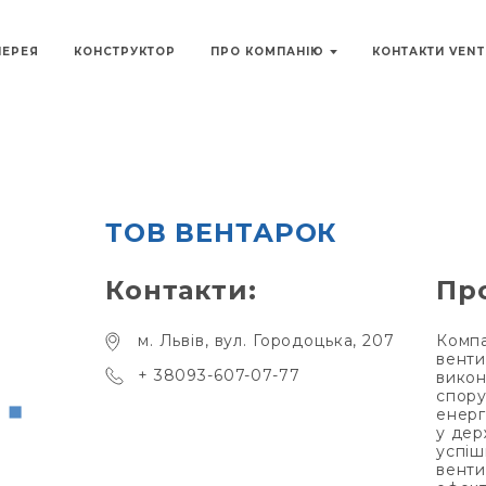
ЛЕРЕЯ
КОНСТРУКТОР
ПРО КОМПАНІЮ
КОНТАКТИ VEN
ТОВ ВЕНТАРОК
Контакти:
Пр
м. Львів, вул. Городоцька, 207
Компа
венти
+ 38093-607-07-77
викон
спору
енерг
у дер
успіш
венти