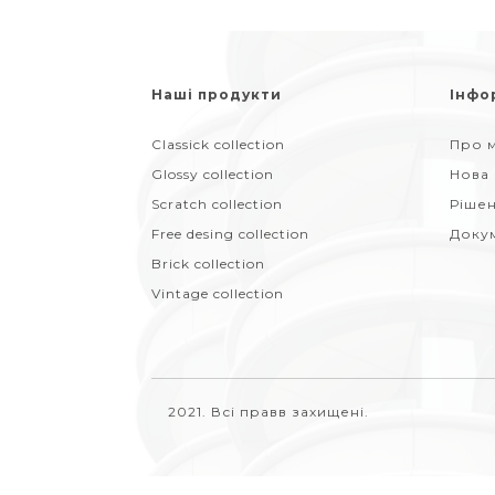
Наші продукти
Інфо
Classick collection
Про м
Glossy collection
Нова
Scratch collection
Ріше
Free desing collection
Доку
Brick collection
Vintage collection
2021. Всі правв захищені.