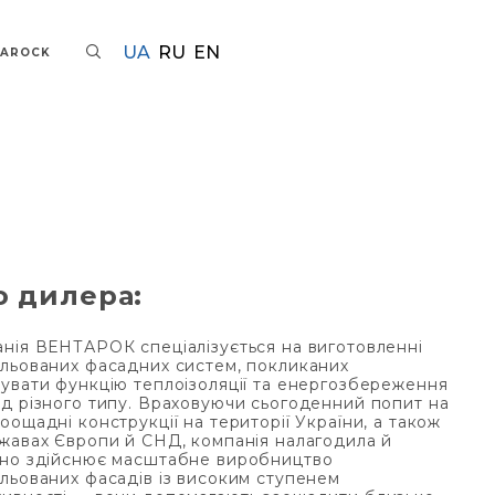
UA
RU
EN
TAROCK
о дилера:
нія ВЕНТАРОК спеціалізується на виготовленні
льованих фасадних систем, покликаних
увати функцію теплоізоляції та енергозбереження
д різного типу. Враховуючи сьогоденний попит на
оощадні конструкції на території України, а також
жавах Європи й СНД, компанія налагодила й
но здійснює масштабне виробництво
льованих фасадів із високим ступенем