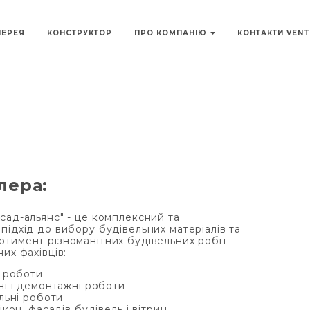
ЛЕРЕЯ
КОНСТРУКТОР
ПРО КОМПАНІЮ
КОНТАКТИ VEN
лера:
сад-альянс" - це комплексний та
підхід до вибору будівельних матеріалів та
тимент різноманітних будівельних робіт
их фахівців:
 роботи
і і демонтажні роботи
льні роботи
кон, фасадів будівель і вітрин