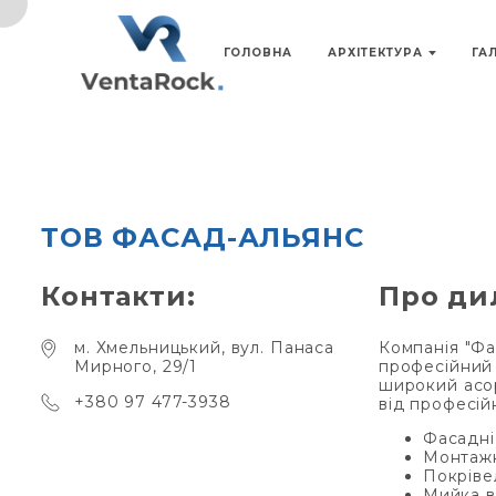
ГОЛОВНА
АРХІТЕКТУРА
ГА
ТОВ ФАСАД-АЛЬЯНС
Контакти:
Про ди
м. Хмельницький, вул. Панаса
Компанія "Фа
Мирного, 29/1
професійний 
широкий асор
+380 97 477-3938
від професійн
Фасадні
Монтажн
Покріве
Мийка ві