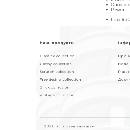
Очищенн
Ре
Інші вис
Наші продукти
Інфо
Classick collection
Про м
Glossy collection
Нова
Scratch collection
Ріше
Free desing collection
Доку
Brick collection
Vintage collection
2021. Всі правв захищені.