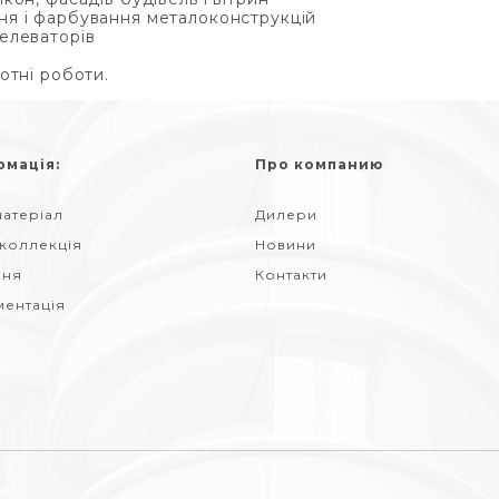
я і фарбування металоконструкцій
монт елеваторів
отні роботи.
рмація:
Про компанию
атеріал
Дилери
 коллекція
Новини
ння
Контакти
ментація