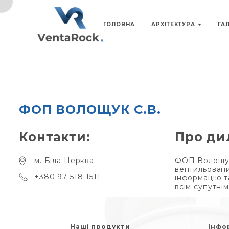
ГОЛОВНА
АРХІТЕКТУРА
ГА
ФОП ВОЛОЩУК С.В.
Контакти:
Про ди
м. Біла Церква
ФОП Волощук 
вентильовани
+380 97 518-1511
інформацію т
всім супутні
Наші продукти
Інфо