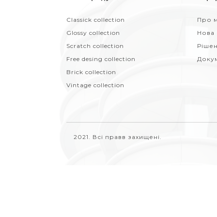
Classick collection
Про м
Glossy collection
Нова
Scratch collection
Ріше
Free desing collection
Доку
Brick collection
Vintage collection
2021. Всі правв захищені.