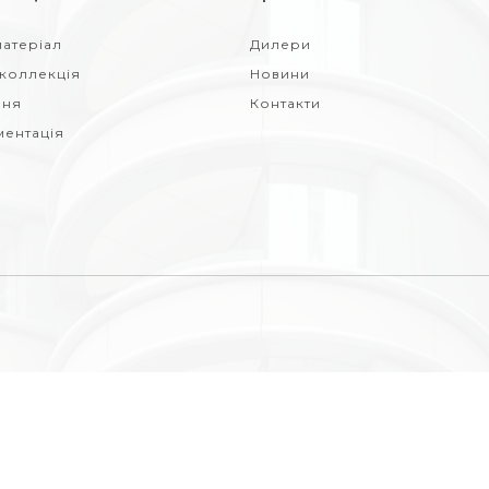
атеріал
Дилери
 коллекція
Новини
ння
Контакти
ментація