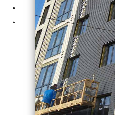
Консультация
section-five