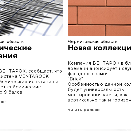
ая область
Черниговская область
ические
Новая коллекц
ания
Компания ВЕНТАРОК в б
времени анонсирует нову
ВЕНТАРОК, сообщает, что
фасадного камня
система VENTAROCK
“Brick”.
йсмические испытания и
Особенностью данной ко
ет сейсмические
будет универсальность
о 9 балов.
монтирования камня, как
вертикально так и горизо
ЬШЕ
ЧИТАТЬ ДАЛЬШЕ