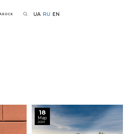
UA
RU
EN
TAROCK
18
Мар
2020