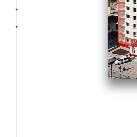
Консультация
section-five