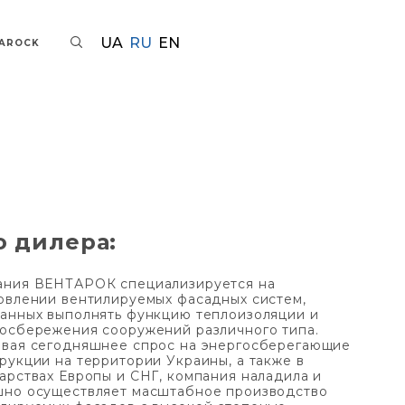
UA
RU
EN
TAROCK
о дилера:
ания ВЕНТАРОК специализируется на
овлении вентилируемых фасадных систем,
анных выполнять функцию теплоизоляции и
осбережения сооружений различного типа.
вая сегодняшнее спрос на энергосберегающие
рукции на территории Украины, а также в
арствах Европы и СНГ, компания наладила и
шно осуществляет масштабное производство