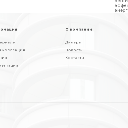
венти
эффек
энерг
рмация:
О компании
териале
Дилеры
я коллекция
Новости
ния
Контакты
ментация