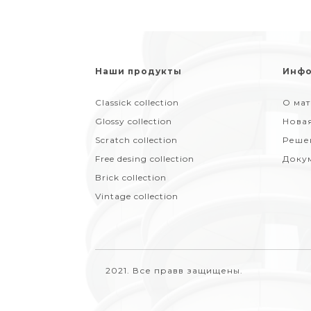
Наши продукты
Инфо
Classick collection
О ма
Glossy collection
Нова
Scratch collection
Реше
Free desing collection
Доку
Brick collection
Vintage collection
2021. Все правв защищены.