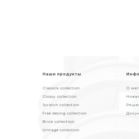
Наши продукты
Инфо
Classick collection
О ма
Glossy collection
Нова
Scratch collection
Реше
Free desing collection
Доку
Brick collection
Vintage collection