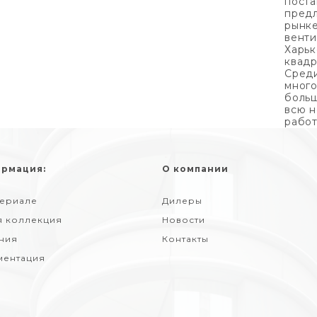
поста
предл
рынке
венти
Харьк
квадр
Среди
много
больш
всю н
работ
рмация:
О компании
териале
Дилеры
я коллекция
Новости
ния
Контакты
ментация