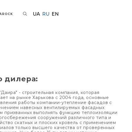
UA
RU
EN
TAROCK
о дилера:
Даира" - строительная компания, которая
ает на рынке Харькова с 2004 года, основные
вления работы компании-утепление фасадов с
енением навесных вентилируемых фасадных
м призванных выполнять функцию теплоизоляции
ргосбережения сооружений различного типа и
йство скатных и плоских кровель с применением
иалов только высшего качества от проверенных